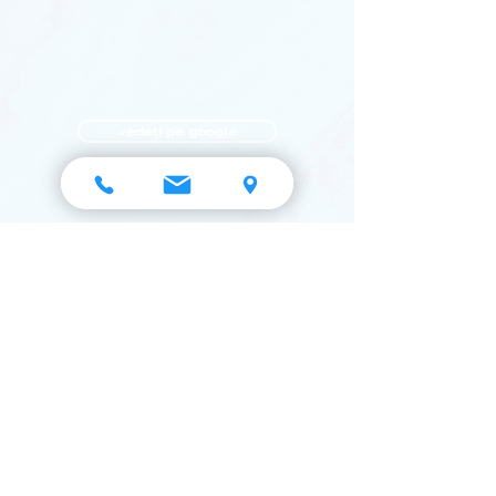
vedeți pe google
DE MENȚIONAT !
Pentru a obține informații detaliate privind cantitățile și
construcțiile industriale vă invităm să luați legătura
directă cu firma noastră. Întrucât acest tip de cerințe
necesită o analiză specializată și o evaluare
personalizată, suntem dedicați să vă oferim sprijinul
necesar prin intermediul echipei noastre specializate.
Contact - Office ”Consal Trade SRL”:
- telefon:
(+40) 241 588 482
- email:
office@consaltrade.ro