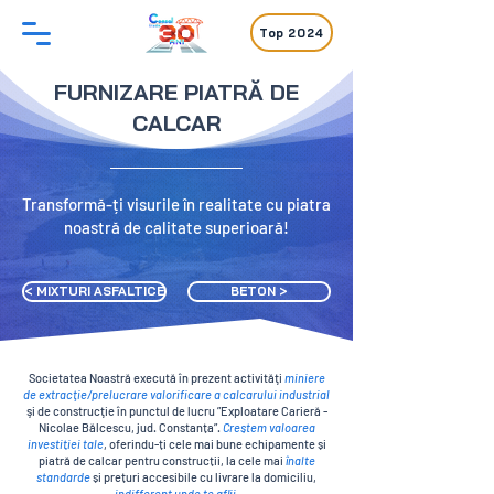
Top 2024
FURNIZARE PIATRĂ DE
CALCAR
Transformă-ți visurile în realitate cu piatra
noastră de calitate superioară!
< MIXTURI ASFALTICE
BETON >
Societatea Noastră execută în prezent activităţi
miniere
de extracţie/prelucrare valorificare a calcarului industrial
şi de construcţie în punctul de lucru ”Exploatare Carieră -
Nicolae Bălcescu, jud. Constanța”.
Creștem valoarea
investiției tale
, oferindu-ți cele mai bune echipamente și
piatră de calcar pentru construcții, la cele mai
înalte
standarde
și prețuri accesibile cu livrare la domiciliu,
indifferent unde te aflii
.